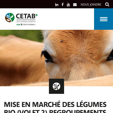
Skip
NOUS JOINDRE
to
content
MISE EN MARCHÉ DES LÉGUMES
BIO (VOLET 2) REGROUPEMENTS