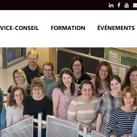
VICE-CONSEIL
FORMATION
ÉVÉNEMENTS
SERVICES AUX PRODUCTEURS
ACTIVITÉS
SERVICES AUX CONSEILLERS
ACTIVITÉS
RECHERCHE EN ENTREPRISE
COLLOQUE
POUR TOU
OUTILS
VIDÉOS DE