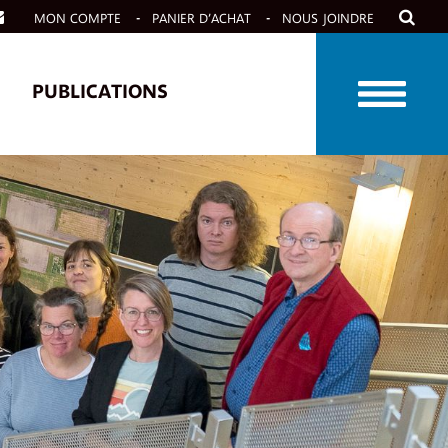
MON COMPTE
PANIER D’ACHAT
NOUS JOINDRE
PUBLICATIONS
 À VENIR
CAPSULES VIDÉO
 PASSÉES
 ANNUEL “BIO
S!”
 NOS ACTIVITÉS