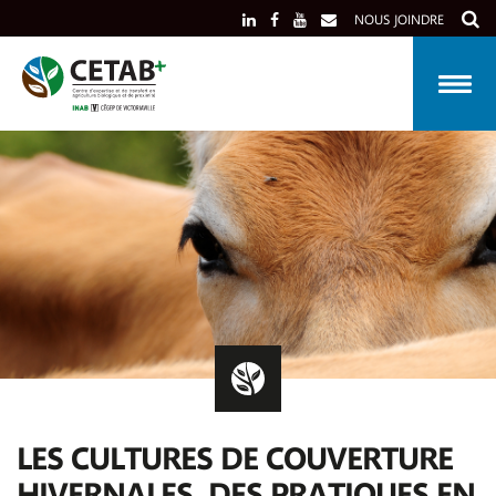
Skip
NOUS JOINDRE
to
content
LES CULTURES DE COUVERTURE
HIVERNALES, DES PRATIQUES EN