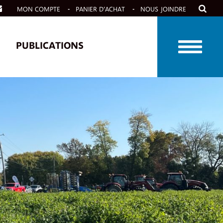
MON COMPTE
PANIER D’ACHAT
NOUS JOINDRE
PUBLICATIONS
CAPSULES VIDÉO
 À VENIR
 PASSÉES
 ANNUEL “BIO
S!”
 NOS ACTIVITÉS