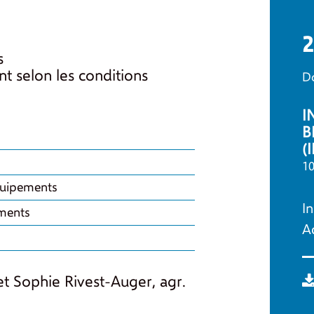
2
s
nt selon les conditions
Do
I
B
(
10
quipements
I
ements
Ac
et Sophie Rivest-Auger, agr.