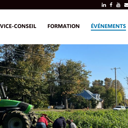
VICE-CONSEIL
FORMATION
ÉVÉNEMENTS
SERVICES AUX PRODUCTEURS
ACTIVITÉS
SERVICES AUX CONSEILLERS
ACTIVITÉS
RECHERCHE EN ENTREPRISE
COLLOQUE
POUR TOU
OUTILS
VIDÉOS DE