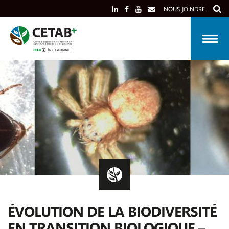
Skip
NOUS JOINDRE
to
content
ÉVOLUTION DE LA BIODIVERSITÉ
EN TRANSITION BIOLOGIQUE –