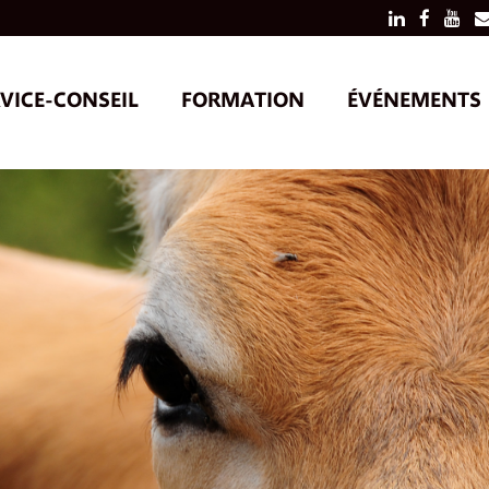
VICE-CONSEIL
FORMATION
ÉVÉNEMENTS
SERVICES AUX PRODUCTEURS
ACTIVITÉS
SERVICES AUX CONSEILLERS
ACTIVITÉS
RECHERCHE EN ENTREPRISE
COLLOQUE
POUR TOU
OUTILS
VIDÉOS DE