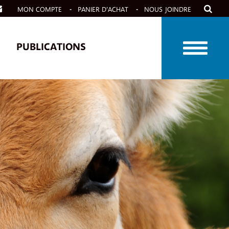
MON COMPTE
PANIER D’ACHAT
NOUS JOINDRE
PUBLICATIONS
 À VENIR
CAPSULES VIDÉO
 PASSÉES
 ANNUEL “BIO
S!”
 NOS ACTIVITÉS