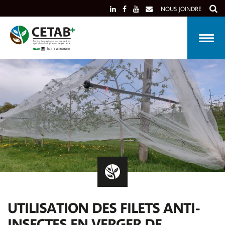
Skip
NOUS JOINDRE
to
content
UTILISATION DES FILETS ANTI-
INSECTES EN VERGER DE